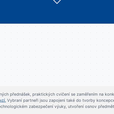
ých přednášek, praktických cvičení se zaměřením na konk
kcí.
Vybraní partneři jsou zapojeni také do tvorby koncepc
echnologickém zabezpečení výuky, utvoření osnov předmětu