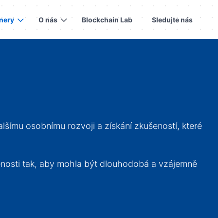
tnery
O nás
Blockchain Lab
Sledujte nás
lšímu osobnímu rozvoji a získání zkušeností, které
enosti tak, aby mohla být dlouhodobá a vzájemně