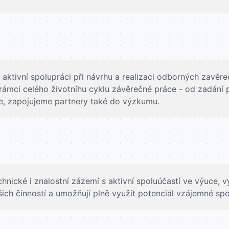
ktivní spolupráci při návrhu a realizaci odborných zavěre
ámci celého životníhu cyklu závěrečné práce - od zadání 
e, zapojujeme partnery také do výzkumu.
nické i znalostní zázemí s aktivní spoluúčastí ve výuce, 
ašich činností a umožňují plně využít potenciál vzájemné sp