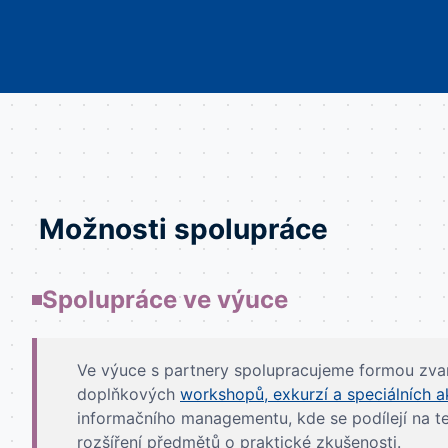
Možnosti spolupráce
Spolupráce ve výuce
Ve výuce s partnery spolupracujeme formou zvan
doplňkových
workshopů, exkurzí a speciálních a
informačního managementu, kde se podílejí na t
rozšíření předmětů o praktické zkušenosti.